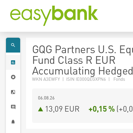
GQG Partners U.S. Eq
Fund Class R EUR
Accumulating Hedge
WKN A3EWFY | ISIN IE000QEGXPN6 | Fonds
06.08.26
13,09 EUR
+0,15 %
(
+0,