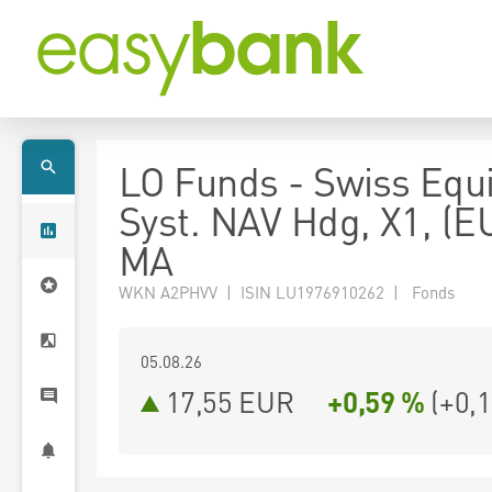
LO Funds - Swiss Equi
Syst. NAV Hdg, X1, (E
MA
WKN A2PHVV | ISIN LU1976910262 | Fonds
05.08.26
17,55 EUR
+0,59 %
(
+0,