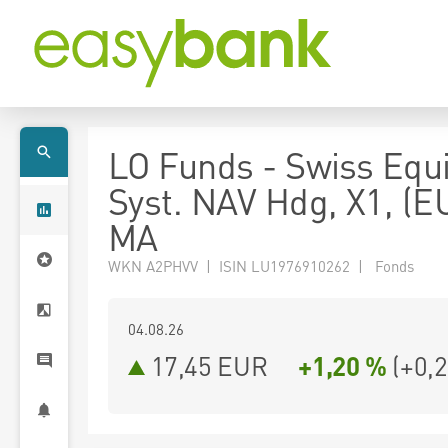
LO Funds - Swiss Equi
Syst. NAV Hdg, X1, (E
MA
WKN A2PHVV | ISIN LU1976910262 | Fonds
04.08.26
17,45 EUR
+1,20 %
(
+0,