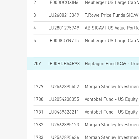
2
IE000OCOXIH6
3
LU2608213349
4
LU2801275749
AB SICAV I US Value Portfo
5
IE0008OYN7T5
209
IE00BDB54R98
1779
LU2562895552
1780
LU2054208355
Vontobel Fund - US Equit
1781
LU0469626211
Vontobel Fund - US Equity
1782
LU2562895123
1783
LU2562895636