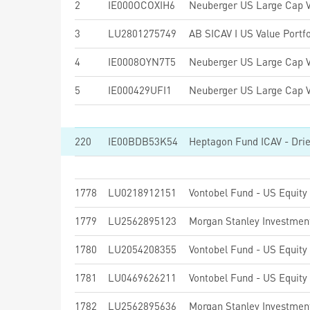
2
IE000OCOXIH6
3
LU2801275749
AB SICAV I US Value Portfo
4
IE0008OYN7T5
5
IE000429UFI1
220
IE00BDB53K54
1778
LU0218912151
Vontobel Fund - US Equity
1779
LU2562895123
1780
LU2054208355
Vontobel Fund - US Equit
1781
LU0469626211
Vontobel Fund - US Equity
1782
LU2562895636