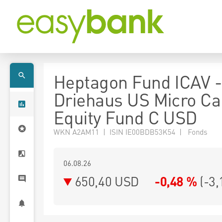
Heptagon Fund ICAV -
Driehaus US Micro Ca
Equity Fund C USD
WKN A2AM11 | ISIN IE00BDB53K54 | Fonds
06.08.26
650,40 USD
-0,48 %
(
-3,