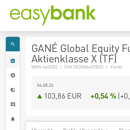
GANÉ Global Equity F
Aktienklasse X (TF)
WKN A40DBZ | ISIN DE000A40DBZ0 | Fonds
06.08.26
103,86 EUR
+0,54 %
(
+0