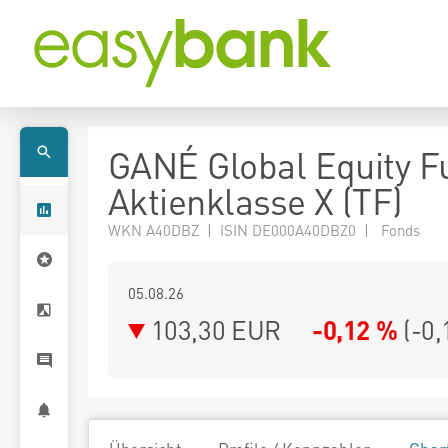
GANÉ Global Equity F
Aktienklasse X (TF)
WKN A40DBZ | ISIN DE000A40DBZ0 | Fonds
05.08.26
103,30 EUR
-0,12 %
(
-0,