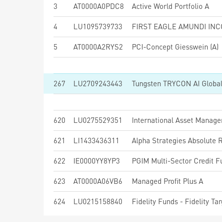
3
AT0000A0PDC8
Active World Portfolio A
4
LU1095739733
FIRST EAGLE AMUNDI INC
5
AT0000A2RYS2
PCI-Concept Giesswein (A)
267
LU2709243443
Tungsten TRYCON AI Globa
620
LU0275529351
621
LI1433436311
Alpha Strategies Absolute R
622
IE0000YY8YP3
623
AT0000A06VB6
Managed Profit Plus A
624
LU0215158840
Fidelity Funds - Fidelity T