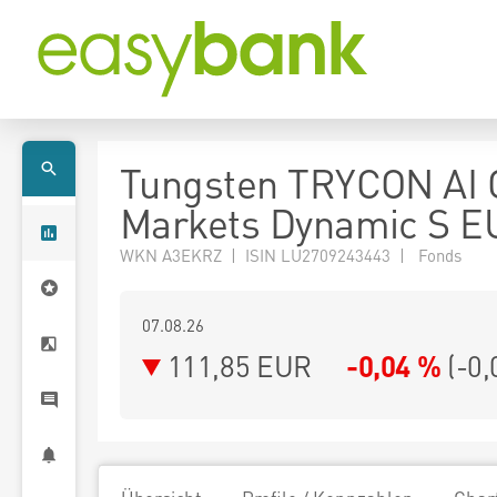
Tungsten TRYCON AI 
Markets Dynamic S E
WKN A3EKRZ | ISIN LU2709243443 | Fonds
07.08.26
111,85 EUR
-0,04 %
(
-0,