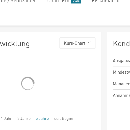
file / Kennzahlen
Chart-Pro
Risikomatrix
twicklung
Kond
Kurs-Chart
Ausgabe
Mindest
Managem
Annahme
1 Jahr
3 Jahre
5 Jahre
seit Beginn