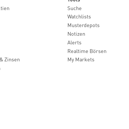
ktien
Suche
Watchlists
Musterdepots
Notizen
Alerts
Realtime Börsen
& Zinsen
My Markets
n