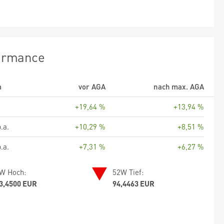
ormance
m
vor AGA
nach max. AGA
+19,64 %
+13,94 %
.a.
+10,29 %
+8,51 %
.a.
+7,31 %
+6,27 %
W Hoch:
52W Tief:
3,4500 EUR
94,4463 EUR