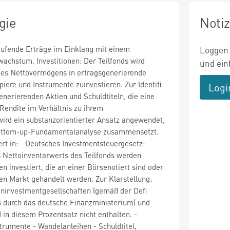
gie
Noti
aufende Erträge im Einklang mit einem
Loggen 
wachstum. Investitionen: Der Teilfonds wird
und ein
nes Nettovermögens in ertragsgenerierende
iere und Instrumente zuinvestieren. Zur Identifi
Logi
enerierenden Aktien und Schuldtiteln, die eine
 Rendite im Verhältnis zu ihrem
wird ein substanzorientierter Ansatz angewendet,
Bottom-up-Fundamentalanalyse zusammensetzt.
ert in: - Deutsches Investmentsteuergesetz:
 Nettoinventarwerts des Teilfonds werden
ien investiert, die an einer Börsenotiert sind oder
en Markt gehandelt werden. Zur Klarstellung:
eninvestmentgesellschaften (gemäß der Defi
 s durch das deutsche Finanzministerium) und
n diesem Prozentsatz nicht enthalten. -
rumente - Wandelanleihen - Schuldtitel,