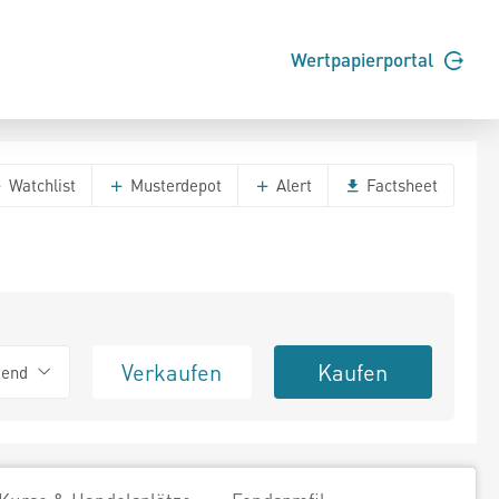
Wertpapierportal
Watchlist
Musterdepot
Alert
Factsheet
Verkaufen
Kaufen
tend