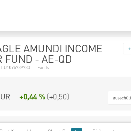
AGLE AMUNDI INCOME
 FUND - AE-QD
 LU1095739733 | Fonds
EUR
+0,44 %
(
+0,50
)
ausschüt