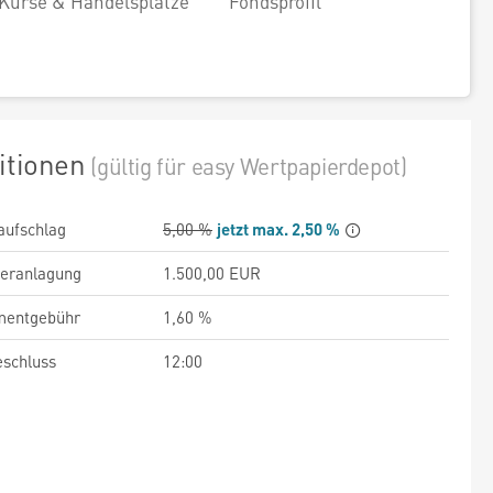
Kurse & Handelsplätze
Fondsprofil
itionen
(gültig für easy Wertpapierdepot)
aufschlag
5,00 %
jetzt max. 2,50 %
veranlagung
1.500,00 EUR
entgebühr
1,60 %
schluss
12:00