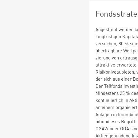
Fondsstrate
Angestrebt werden l
langfristigen Kapital
versuchen, 80 % sei
übertragbare Wertpap
zierung von ertragsg
attraktive erwartete
Risikoniveaubieten, 
der sich aus einer 
Der Teilfonds investi
Mindestens 25 % des
kontinuierlich in Akt
an einem organisiert
Anlagen in Immobili
nitiondieses Begriff
OGAW oder OGA sind i
Aktiengebundene Inst