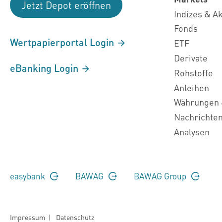
Jetzt Depot eröffnen
Indizes & A
Fonds
Wertpapierportal Login
ETF
Derivate
eBanking Login
Rohstoffe
Anleihen
Währungen 
Nachrichte
Analysen
easybank
BAWAG
BAWAG Group
Impressum
|
Datenschutz