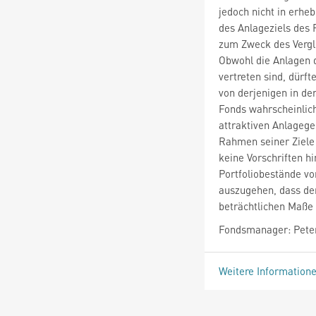
jedoch nicht in erhe
des Anlageziels des
zum Zweck des Vergl
Obwohl die Anlagen 
vertreten sind, dürf
von derjenigen in de
Fonds wahrscheinlic
attraktiven Anlagege
Rahmen seiner Ziele 
keine Vorschriften h
Portfoliobestände v
auszugehen, dass de
beträchtlichen Maße
Fondsmanager: Peter
Weitere Information