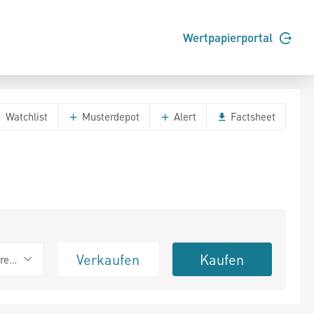
Wertpapierportal
Watchlist
Musterdepot
Alert
Factsheet
Verkaufen
Kaufen
erend