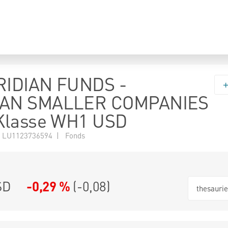
IDIAN FUNDS -
AN SMALLER COMPANIES
Klasse WH1 USD
 LU1123736594 | Fonds
SD
-0,29 %
(
-0,08
)
thesauri