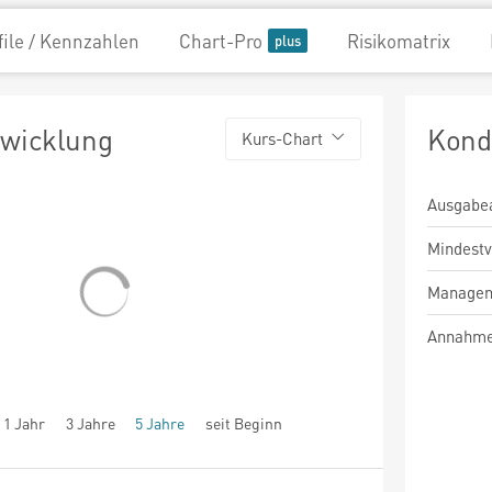
file / Kennzahlen
Chart-Pro
Risikomatrix
twicklung
Kond
Kurs-Chart
Ausgabe
Mindest
Managem
Annahme
1 Jahr
3 Jahre
5 Jahre
seit Beginn