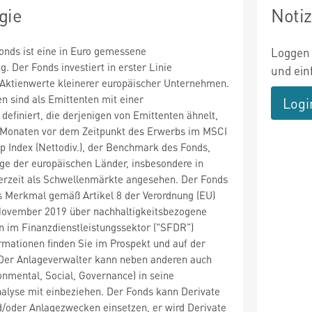
gie
Noti
onds ist eine in Euro gemessene
Loggen 
. Der Fonds investiert in erster Linie
und ein
 Aktienwerte kleinerer europäischer Unternehmen.
 sind als Emittenten mit einer
Logi
definiert, die derjenigen von Emittenten ähnelt,
13 Monaten vor dem Zeitpunkt des Erwerbs im MSCI
 Index (Nettodiv.), der Benchmark des Fonds,
ige der europäischen Länder, insbesondere in
erzeit als Schwellenmärkte angesehen. Der Fonds
s Merkmal gemäß Artikel 8 der Verordnung (EU)
ovember 2019 über nachhaltigkeitsbezogene
n im Finanzdienstleistungssektor ("SFDR")
ormationen finden Sie im Prospekt und auf der
 Der Anlageverwalter kann neben anderen auch
nmental, Social, Governance) in seine
lyse mit einbeziehen. Der Fonds kann Derivate
d/oder Anlagezwecken einsetzen, er wird Derivate