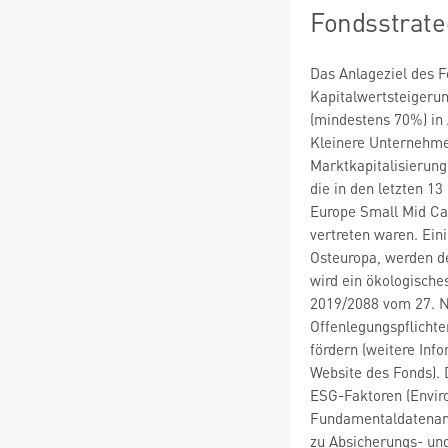
Fondsstrate
Das Anlageziel des F
Kapitalwertsteigerung
(mindestens 70%) in
Kleinere Unternehmen
Marktkapitalisierung 
die in den letzten 
Europe Small Mid Cap
vertreten waren. Ein
Osteuropa, werden d
wird ein ökologische
2019/2088 vom 27. N
Offenlegungspflichte
fördern (weitere Inf
Website des Fonds).
ESG-Faktoren (Enviro
Fundamentaldatenana
zu Absicherungs- un