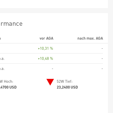
ormance
m
vor AGA
nach max. AGA
+10,31 %
-
.a.
+10,48 %
-
.a.
-
-
W Hoch:
52W Tief:
,4700 USD
23,2400 USD