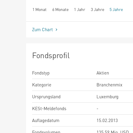
1 Monat
6 Monate
1 Jahr
3 Jahre
5 Jahre
seit Beginn
Zum Chart
Fondsprofil
Fondstyp
Aktien
Kategorie
Branchenmix
Ursprungsland
Luxemburg
KESt-Meldefonds
-
Auflagedatum
15.02.2013
Fondsvolumen
135,59 Mio. USD