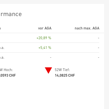
ormance
m
vor AGA
nach max. AGA
+20,89 %
-
.a.
+5,41 %
-
.a.
-
-
W Hoch:
52W Tief:
,0593 CHF
14,0825 CHF