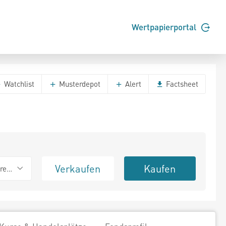
Wertpapierportal
Watchlist
Musterdepot
Alert
Factsheet
Verkaufen
Kaufen
erend