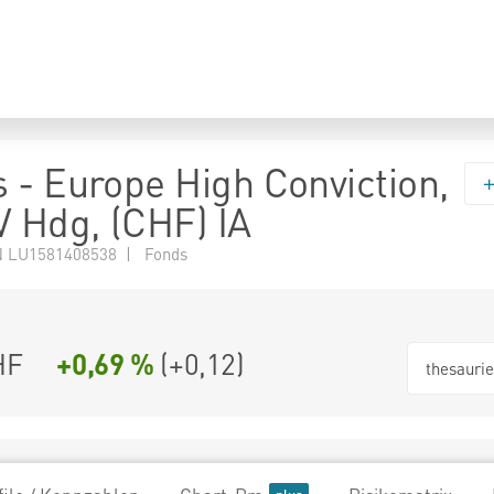
 - Europe High Conviction,
V Hdg, (CHF) IA
 LU1581408538 | Fonds
HF
+0,69 %
(
+0,12
)
thesauri