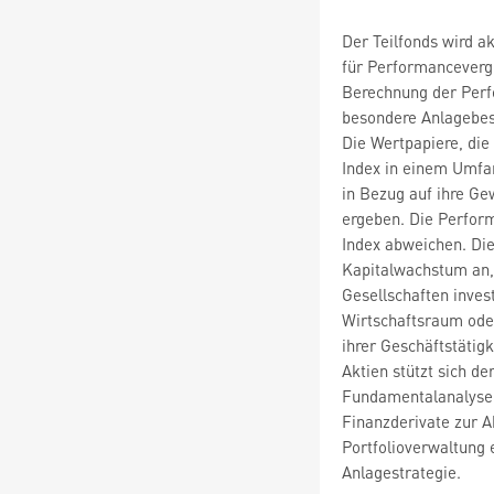
Der Teilfonds wird a
für Performanceverg
Berechnung der Perf
besondere Anlagebesc
Die Wertpapiere, die
Index in einem Umfang
in Bezug auf ihre Ge
ergeben. Die Perform
Index abweichen. Dies
Kapitalwachstum an, 
Gesellschaften invest
Wirtschaftsraum oder
ihrer Geschäftstätig
Aktien stützt sich d
Fundamentalanalyse 
Finanzderivate zur A
Portfolioverwaltung 
Anlagestrategie.