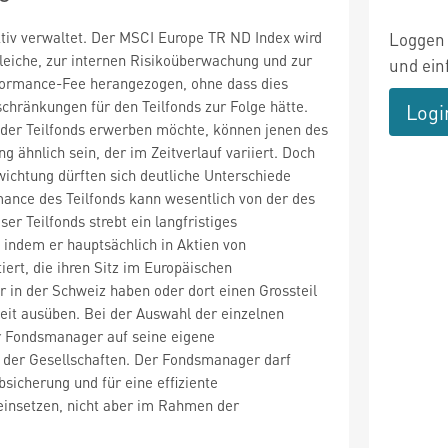
ktiv verwaltet. Der MSCI Europe TR ND Index wird
Loggen 
leiche, zur internen Risikoüberwachung und zur
und ein
ormance-Fee herangezogen, ohne dass dies
hränkungen für den Teilfonds zur Folge hätte.
Logi
 der Teilfonds erwerben möchte, können jenen des
 ähnlich sein, der im Zeitverlauf variiert. Doch
wichtung dürften sich deutliche Unterschiede
ance des Teilfonds kann wesentlich von der des
er Teilfonds strebt ein langfristiges
indem er hauptsächlich in Aktien von
iert, die ihren Sitz im Europäischen
 in der Schweiz haben oder dort einen Grossteil
keit ausüben. Bei der Auswahl der einzelnen
er Fondsmanager auf seine eigene
der Gesellschaften. Der Fondsmanager darf
bsicherung und für eine effiziente
einsetzen, nicht aber im Rahmen der