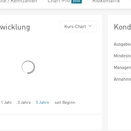
file / Kennzahlen
Chart-Pro
Risikomatrix
twicklung
Kond
Kurs-Chart
Ausgabe
Mindest
Managem
Annahme
1 Jahr
3 Jahre
5 Jahre
seit Beginn