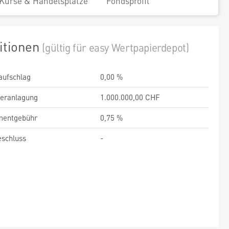
Kurse & Handelsplätze
Fondsprofil
itionen
(gültig für easy Wertpapierdepot)
aufschlag
0,00 %
veranlagung
1.000.000,00 CHF
entgebühr
0,75 %
schluss
-