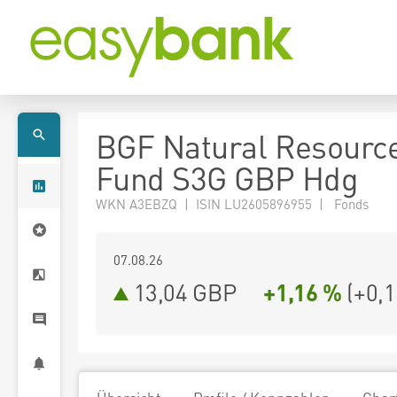
BGF Natural Resourc
Fund S3G GBP Hdg
WKN A3EBZQ | ISIN LU2605896955 | Fonds
07.08.26
13,04 GBP
+1,16 %
(
+0,1