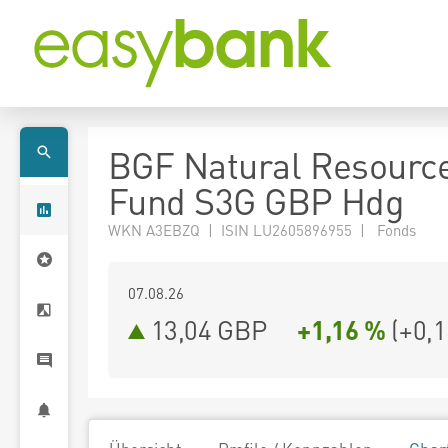
BGF Natural Resourc
Fund S3G GBP Hdg
WKN A3EBZQ | ISIN LU2605896955 | Fonds
07.08.26
13,04 GBP
+1,16 %
(
+0,1