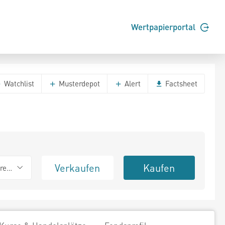
Wertpapierportal
Watchlist
Musterdepot
Alert
Factsheet
Verkaufen
Kaufen
erend