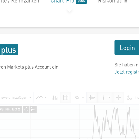
file / Kennzahlen
Chart-Pro
Risikomatrix
Login
Sie haben n
hren Markets plus Account ein.
Jetzt regist