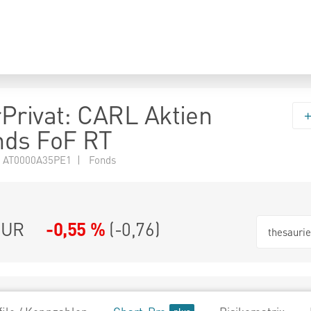
Privat: CARL Aktien
nds FoF RT
 AT0000A35PE1 | Fonds
EUR
-0,55 %
(
-0,76
)
thesauri