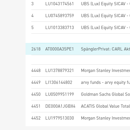
3
LU1043174561
4
LU0745893759
5
LU1013383713
2618
AT0000A35PE1
SpänglerPrivat: CARL Ak
4448
LU1378879321
4449
LI1306144802
arvy funds - arvy equity 
4450
LU0509951199
4451
DE000A1JGBX4
ACATIS Global Value Tota
4452
LU1979513030