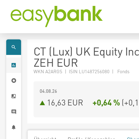
CT (Lux) UK Equity I
ZEH EUR
WKN A2ARGS | ISIN LU1487256080 | Fonds
04.08.26
16,63 EUR
+0,64 %
(
+0,