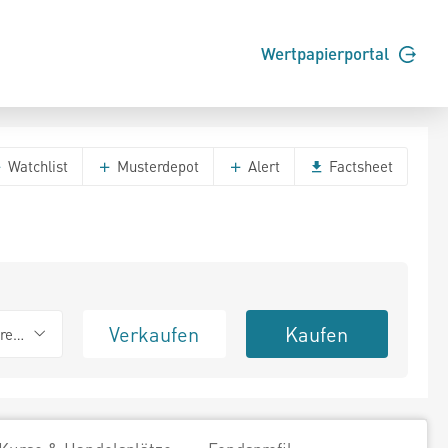
Wertpapierportal
Watchlist
Musterdepot
Alert
Factsheet
Verkaufen
Kaufen
erend