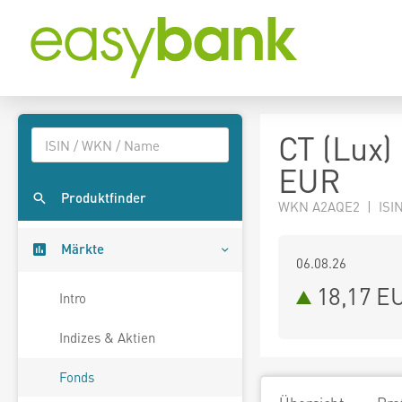
CT (Lux)
EUR
Produktfinder
WKN A2AQE2 | ISIN
Märkte
06.08.26
18,17 E
Intro
Indizes & Aktien
Fonds