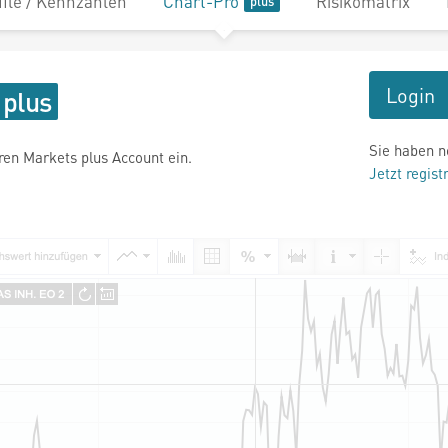
file / Kennzahlen
Chart-Pro
Risikomatrix
Login
Sie haben n
hren Markets plus Account ein.
Jetzt regist