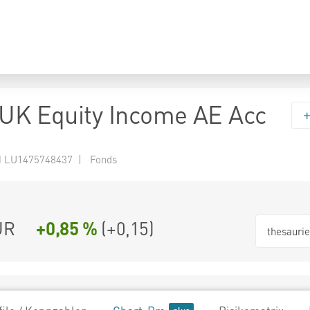
 UK Equity Income AE Acc
 LU1475748437 | Fonds
UR
+0,85 %
(
+0,15
)
thesauri