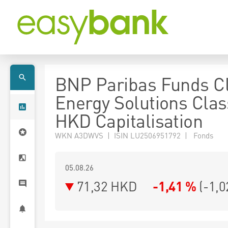
BNP Paribas Funds C
Energy Solutions Clas
HKD Capitalisation
WKN A3DWVS | ISIN LU2506951792 | Fonds
05.08.26
71,32 HKD
-1,41 %
(
-1,0