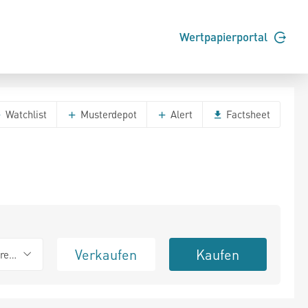
Wertpapierportal
Watchlist
Musterdepot
Alert
Factsheet
Verkaufen
Kaufen
erend