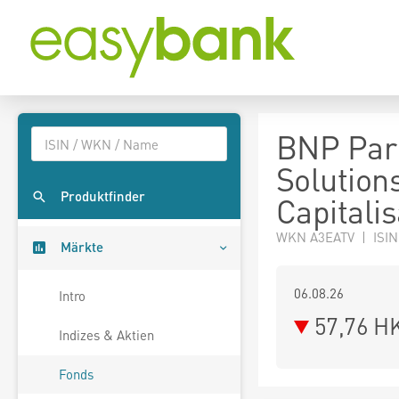
BNP Pari
Solution
Produktfinder
Capitalis
WKN A3EATV | ISIN
Märkte
06.08.26
Intro
57,76 H
Indizes & Aktien
Fonds