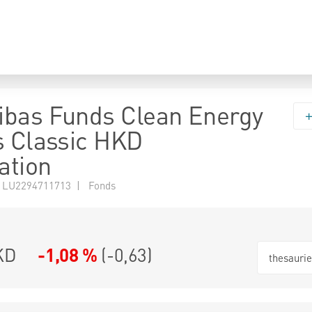
bas Funds Clean Energy
s Classic HKD
ation
 LU2294711713 | Fonds
KD
-1,08 %
(
-0,63
)
thesauri