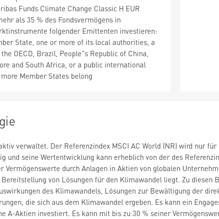
aribas Funds Climate Change Classic H EUR
 mehr als 35 % des Fondsvermögens in
ktinstrumente folgender Emittenten investieren:
er State, one or more of its local authorities, a
f the OECD, Brazil, People"s Republic of China,
ore and South Africa, or a public international
r more Member States belong
gie
aktiv verwaltet. Der Referenzindex MSCI AC World (NR) wird nur für
und seine Wertentwicklung kann erheblich von der des Referenzindex
r Vermögenswerte durch Anlagen in Aktien von globalen Unternehmen
 Bereitstellung von Lösungen für den Klimawandel liegt. Zu diesen
swirkungen des Klimawandels, Lösungen zur Bewältigung der dire
rungen, die sich aus dem Klimawandel ergeben. Es kann ein Engage
he A-Aktien investiert. Es kann mit bis zu 30 % seiner Vermögenswert