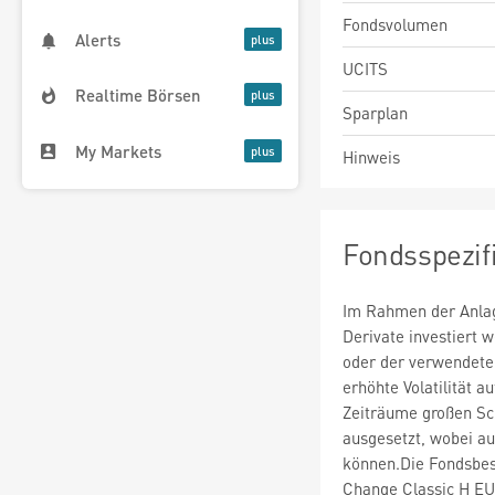
Fondsvolumen
Alerts
UCITS
Realtime Börsen
Sparplan
My Markets
Hinweis
Fondsspezif
Im Rahmen der Anlag
Derivate investiert
oder der verwendete
erhöhte Volatilität a
Zeiträume großen S
ausgesetzt, wobei au
können.Die Fondsbe
Change Classic H EU