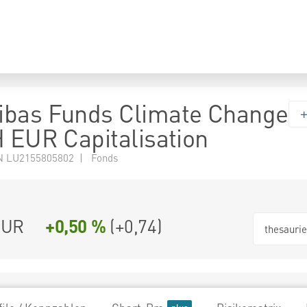
ibas Funds Climate Change
H EUR Capitalisation
N LU2155805802 | Fonds
EUR
+0,50 %
(
+0,74
)
thesauri