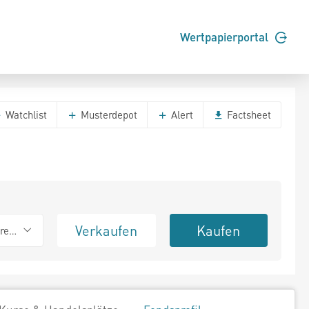
Wertpapierportal
Watchlist
Musterdepot
Alert
Factsheet
Verkaufen
Kaufen
erend