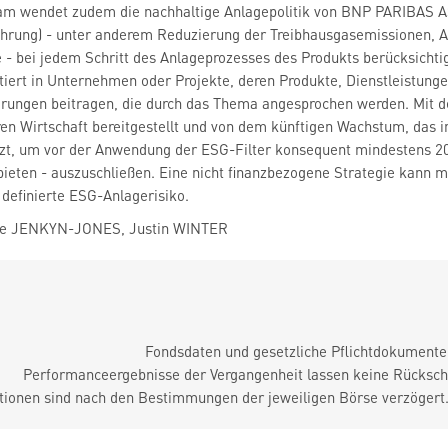
am wendet zudem die nachhaltige Anlagepolitik von BNP PARIBAS 
rung) - unter anderem Reduzierung der Treibhausgasemissionen, A
 - bei jedem Schritt des Anlageprozesses des Produkts berücksichti
estiert in Unternehmen oder Projekte, deren Produkte, Dienstleistung
erungen beitragen, die durch das Thema angesprochen werden. Mit 
ren Wirtschaft bereitgestellt und von dem künftigen Wachstum, das in
zt, um vor der Anwendung der ESG-Filter konsequent mindestens 2
ieten - auszuschließen. Eine nicht finanzbezogene Strategie kann 
definierte ESG-Anlagerisiko.
ce JENKYN-JONES, Justin WINTER
Fondsdaten und gesetzliche Pflichtdokument
Performanceergebnisse der Vergangenheit lassen keine Rückschl
tionen sind nach den Bestimmungen der jeweiligen Börse verzögert