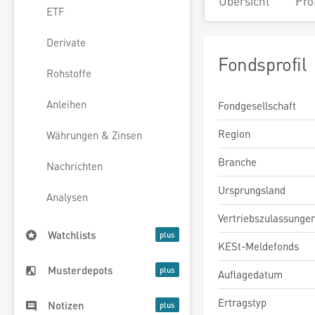
Übersicht
Pro
ETF
Derivate
Fondsprofil
Rohstoffe
Anleihen
Fondgesellschaft
Region
Währungen & Zinsen
Branche
Nachrichten
Ursprungsland
Analysen
Vertriebszulassunge
Watchlists
KESt-Meldefonds
Musterdepots
Auflagedatum
Ertragstyp
Notizen