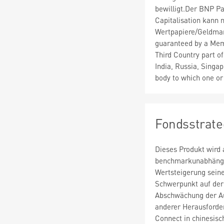
bewilligt.Der BNP P
Capitalisation kann
Wertpapiere/Geldmar
guaranteed by a Memb
Third Country part o
India, Russia, Singap
body to which one o
Fondsstrate
Dieses Produkt wird 
benchmarkunabhängig 
Wertsteigerung seine
Schwerpunkt auf der
Abschwächung der Au
anderer Herausforde
Connect in chinesisc