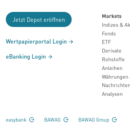
Markets
Jetzt Depot eröffnen
Indizes & A
Fonds
Wertpapierportal Login
ETF
Derivate
eBanking Login
Rohstoffe
Anleihen
Währungen 
Nachrichte
Analysen
easybank
BAWAG
BAWAG Group