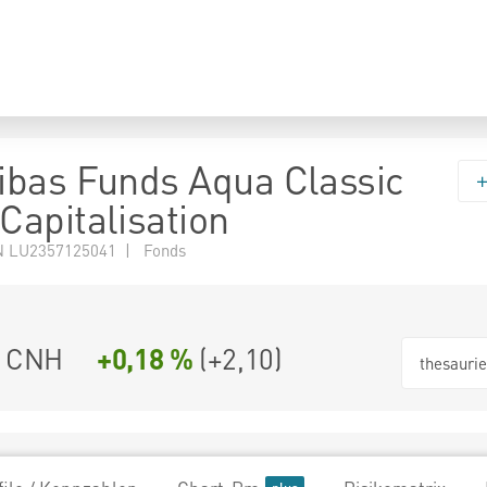
bas Funds Aqua Classic
apitalisation
N LU2357125041 | Fonds
6 CNH
+0,18 %
(
+2,10
)
thesauri