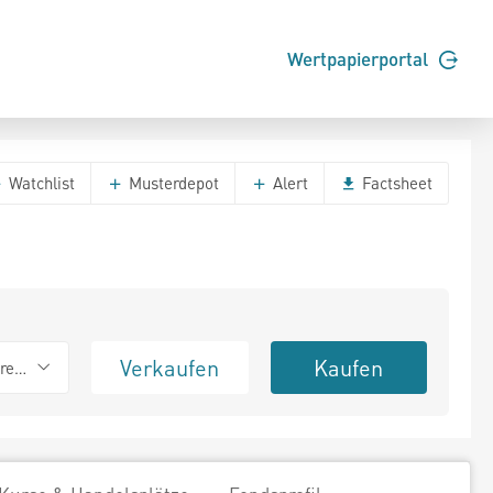
Wertpapierportal
Watchlist
Musterdepot
Alert
Factsheet
Verkaufen
Kaufen
erend