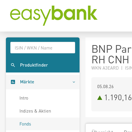
BNP Pari
RH CNH C
Produktfinder
WKN A3EARD | ISI
Märkte
05.08.26
1.190,1
Intro
Indizes & Aktien
Fonds