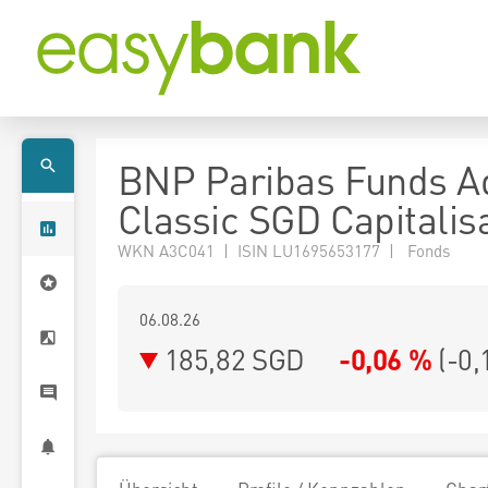
BNP Paribas Funds A
Classic SGD Capitalis
WKN A3C041 | ISIN LU1695653177 | Fonds
06.08.26
185,82 SGD
-0,06 %
(
-0,