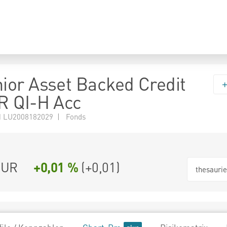
or Asset Backed Credit
R QI-H Acc
 LU2008182029 | Fonds
EUR
+0,01 %
(
+0,01
)
thesauri