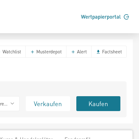
Wertpapierportal
Watchlist
Musterdepot
Alert
Factsheet
Verkaufen
Kaufen
erend