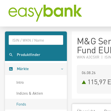
M&G Seni
Fund EU
Produktfinder
WKN A3C5XR | ISIN
Märkte
06.08.26
115,97 
Intro
Indizes & Aktien
Fonds