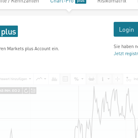
file / Kennzahlen
Chart-Pro
Risikomatrix
Login
Sie haben n
hren Markets plus Account ein.
Jetzt regist