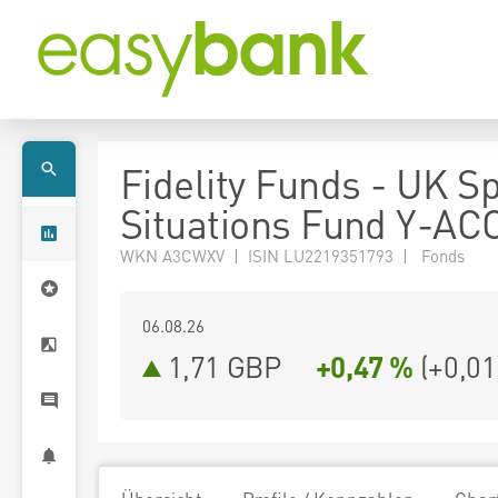
Fidelity Funds - UK Sp
Situations Fund Y-A
WKN A3CWXV | ISIN LU2219351793 | Fonds
06.08.26
1,71 GBP
+0,47 %
(
+0,01