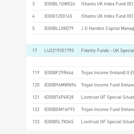
3
IE00BL1GW524
iShares UK Index Fund (IE
4
IE0001200165
iShares UK Index Fund (IE
5
IE00BLLV8D79
17
LU2219351793
Fidelity Funds - UK Speci
119
IE00BF29R646
Trojan Income (Ireland) X 
120
IE00B96MWN96
Trojan Income Fund (Irela
121
IE00B76P4R28
122
IE00BGM16F93
Trojan Income Fund (Irela
123
IE00B5L7K045