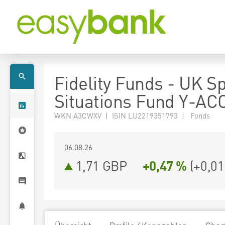
Fidelity Funds - UK Sp
Situations Fund Y-A
WKN A3CWXV | ISIN LU2219351793 | Fonds
06.08.26
1,71 GBP
+0,47 %
(
+0,01