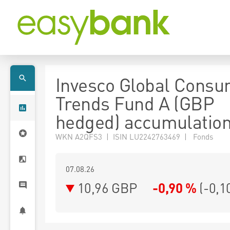
Invesco Global Cons
Trends Fund A (GBP
hedged) accumulatio
WKN A2QFS3 | ISIN LU2242763469 | Fonds
07.08.26
10,96 GBP
-0,90 %
(
-0,1