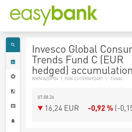
Invesco Global Cons
Trends Fund C (EUR
hedged) accumulatio
WKN A2DP04 | ISIN LU1590492481 | Fonds
07.08.26
16,24 EUR
-0,92 %
(
-0,1