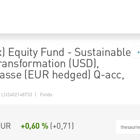
) Equity Fund - Sustainable
ransformation (USD),
lasse (EUR hedged) Q-acc,
 LU2402148733 | Fonds
EUR
+0,60 %
(
+0,71
)
thesauri