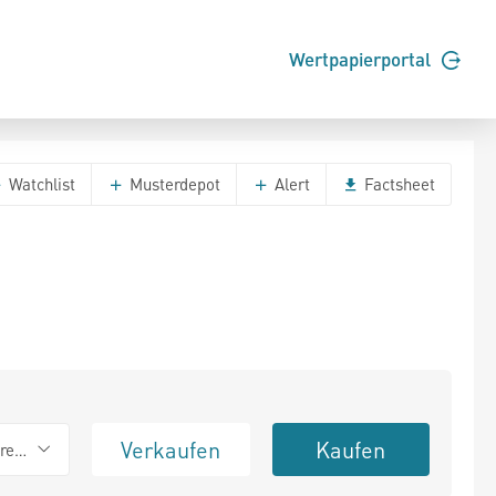
Wertpapierportal
Watchlist
Musterdepot
Alert
Factsheet
Verkaufen
Kaufen
erend