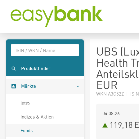
UBS (Lux
Health T
Produktfinder
Anteilsk
EUR
Märkte
WKN A3C52Z | ISIN
Intro
04.08.26
Indizes & Aktien
119,18 
Fonds