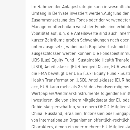
Im Rahmen der Anlagestrategie kann in wesentlic
Umfang in Derivate investiert werden.Aufgrund der
Zusammensetzung des Fonds oder der verwendete
Managementtechniken weist der Fonds eine erhöht
Volatilität auf, d.h. die Anteilswerte sind auch inner
kurzer Zeiträume großen Schwankungen nach oben
unten ausgesetzt, wobei auch Kapitalverluste nicht
ausgeschlossen werden können.Die Fondsbestimm
UBS (Lux) Equity Fund - Sustainable Health Transf
(USD), Anteilsklasse (EUR hedged) Q-acc, EUR wur
die FMA bewilligt.Der UBS (Lux) Equity Fund - Sust
Health Transformation (USD), Anteilsklasse (EUR h
acc, EUR kann mehr als 35 % des Fondsvermögens 
Wertpapiere/Geldmarktinstrumente folgender Emit
investieren: die von einem Mitgliedstaat der EU ode
Gebietskörperschaften, von einem OECD-Mitgliedst
China, Russland, Brasilien, Indonesien oder Singapu
von internationalen Organismen öffentlich-rechtlic
Charakters, denen ein oder mehrere EU-Mitgliedst