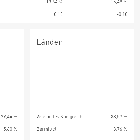
%
13,64 %
15,49 %
7
0,10
-0,10
Länder
29,44 %
Vereinigtes Königreich
88,57 %
15,60 %
Barmittel
3,76 %