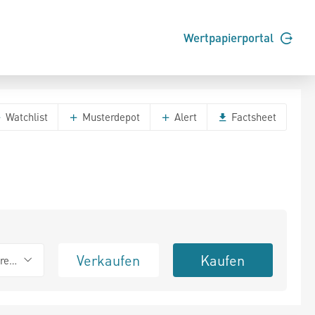
Wertpapierportal
Watchlist
Musterdepot
Alert
Factsheet
Verkaufen
Kaufen
erend