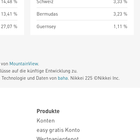
14,48 %
Schweiz
3,33 %
13,41 %
Bermudas
3,23 %
27,07 %
Guernsey
1,11 %
e von
MountainView
.
üsse auf die künftige Entwicklung zu.
. Technologie und Daten von
baha
. Nikkei 225 ©Nikkei Inc.
Produkte
Konten
easy gratis Konto
Wertpapierdepot