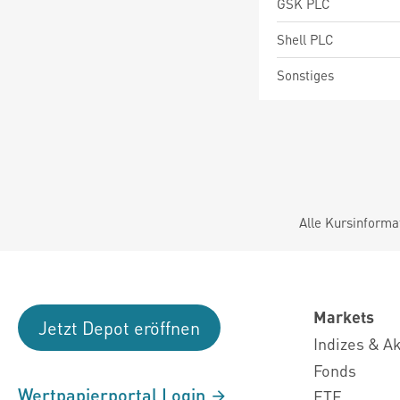
GSK PLC
Shell PLC
Sonstiges
Alle Kursinforma
Markets
Jetzt Depot eröffnen
Indizes & A
Fonds
Wertpapierportal Login
ETF