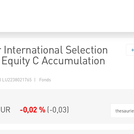
 International Selection
Equity C Accumulation
 LU2238021765 | Fonds
EUR
-0,02 %
(
-0,03
)
thesauri