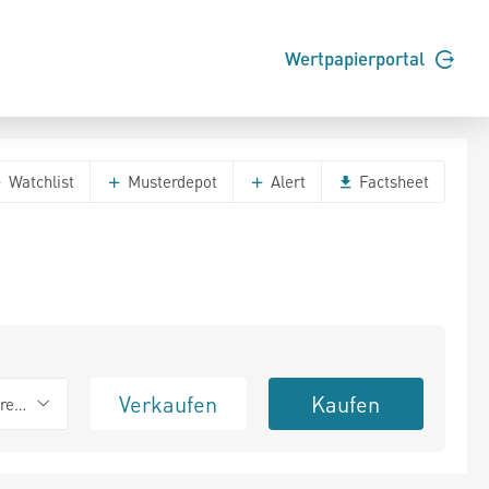
Wertpapierportal
Watchlist
Musterdepot
Alert
Factsheet
Verkaufen
Kaufen
erend