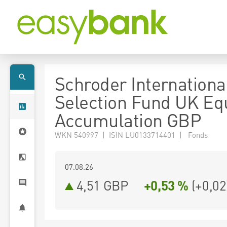
Schroder Internationa
Selection Fund UK Equ
Accumulation GBP
WKN 540997 | ISIN LU0133714401 | Fonds
07.08.26
4,51 GBP
+0,53 %
(
+0,02