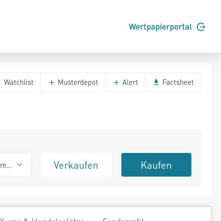
Wertpapierportal
Watchlist
Musterdepot
Alert
Factsheet
Verkaufen
Kaufen
erend