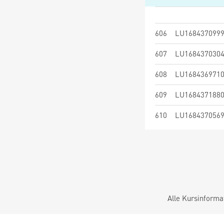
606
LU168437099
607
LU168437030
608
LU168436971
609
LU168437188
610
LU168437056
Alle Kursinforma