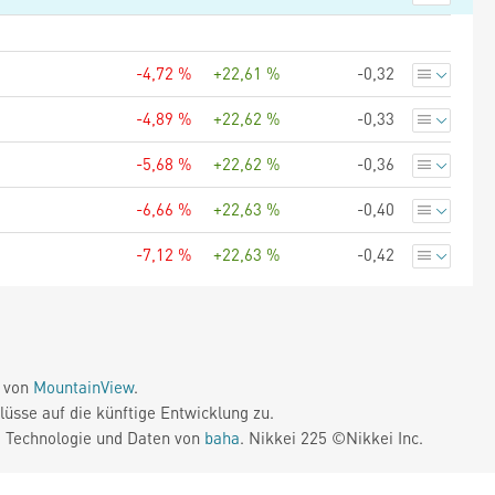
-4,72 %
+22,61 %
-0,32
-4,89 %
+22,62 %
-0,33
-5,68 %
+22,62 %
-0,36
-6,66 %
+22,63 %
-0,40
-7,12 %
+22,63 %
-0,42
e von
MountainView
.
üsse auf die künftige Entwicklung zu.
. Technologie und Daten von
baha
. Nikkei 225 ©Nikkei Inc.