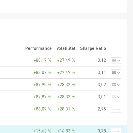
Performance
Volatilität
Sharpe Ratio
+88,17 %
+27,49 %
3,12
+88,07 %
+27,49 %
3,11
+87,95 %
+28,32 %
3,02
+87,87 %
+28,32 %
3,01
+86,09 %
+28,31 %
2,95
+15,62 %
+16,82 %
0,78