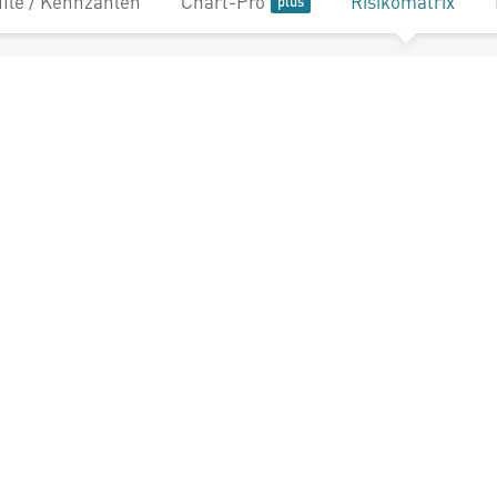
file / Kennzahlen
Chart-Pro
Risikomatrix