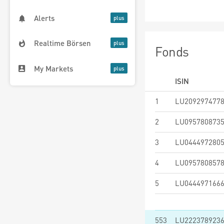
Alerts
Realtime Börsen
Fonds
My Markets
ISIN
1
LU209297477
2
LU095780873
3
LU044497280
4
LU095780857
5
LU044497166
553
LU222378923