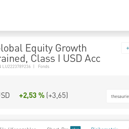
Global Equity Growth
ained, Class I USD Acc
N LU2223789236 | Fonds
USD
+2,53 %
(
+3,65
)
thesauri