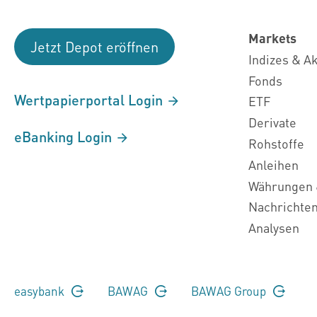
Markets
Jetzt Depot eröffnen
Indizes & A
Fonds
Wertpapierportal Login
ETF
Derivate
eBanking Login
Rohstoffe
Anleihen
Währungen 
Nachrichte
Analysen
easybank
BAWAG
BAWAG Group