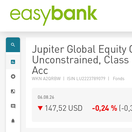
Jupiter Global Equity
Unconstrained, Class
Acc
WKN A2QRBW | ISIN LU2223789079 | Fonds
06.08.26
147,52 USD
-0,24 %
(
-0,