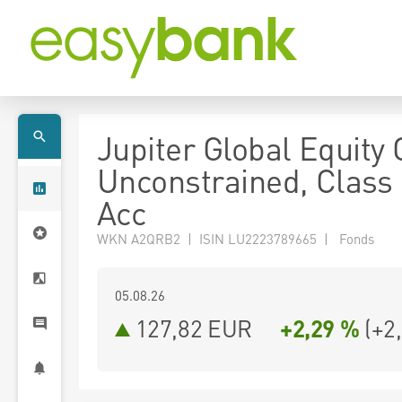
Jupiter Global Equity
Unconstrained, Class
Acc
WKN A2QRB2 | ISIN LU2223789665 | Fonds
05.08.26
127,82 EUR
+2,29 %
(
+2