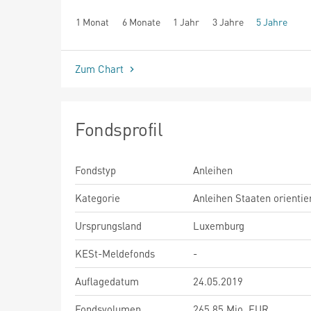
1 Monat
6 Monate
1 Jahr
3 Jahre
5 Jahre
seit Beginn
Zum Chart
Fondsprofil
Fondstyp
Anleihen
Kategorie
Anleihen Staaten orientie
Ursprungsland
Luxemburg
KESt-Meldefonds
-
Auflagedatum
24.05.2019
Fondsvolumen
265,85 Mio. EUR