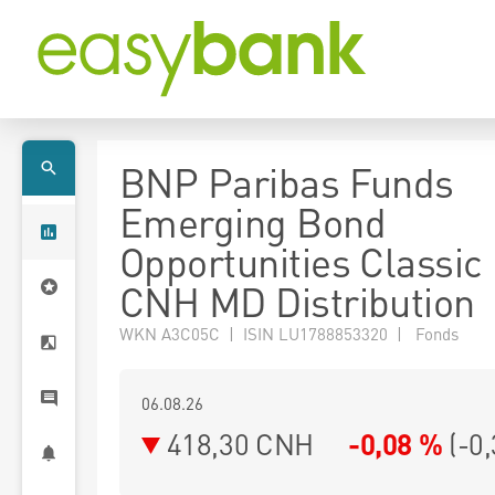
BNP Paribas Funds
Emerging Bond
Opportunities Classic
CNH MD Distribution
WKN A3C05C | ISIN LU1788853320 | Fonds
06.08.26
418,30 CNH
-0,08 %
(
-0