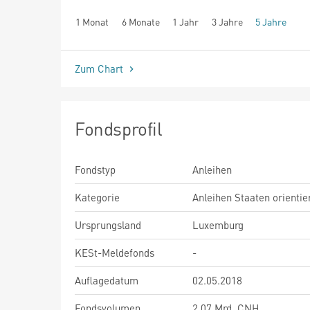
1 Monat
6 Monate
1 Jahr
3 Jahre
5 Jahre
seit Beginn
Zum Chart
Fondsprofil
Fondstyp
Anleihen
Kategorie
Anleihen Staaten orientie
Ursprungsland
Luxemburg
KESt-Meldefonds
-
Auflagedatum
02.05.2018
Fondsvolumen
2,07 Mrd. CNH