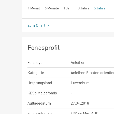
1 Monat
6 Monate
1 Jahr
3 Jahre
5 Jahre
seit Beginn
Zum Chart
Fondsprofil
Fondstyp
Anleihen
Kategorie
Anleihen Staaten orientie
Ursprungsland
Luxemburg
KESt-Meldefonds
-
Auflagedatum
27.04.2018
Fondsvolumen
439,44 Mio. AUD