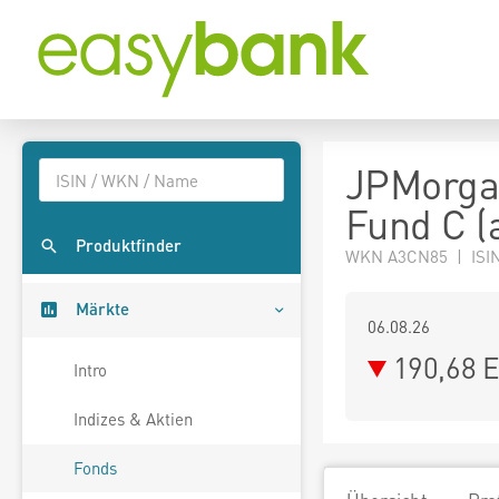
JPMorgan
Fund C (
Produktfinder
WKN A3CN85 | ISIN
Märkte
06.08.26
190,68 
Intro
Indizes & Aktien
Fonds