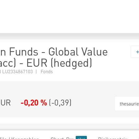
 Funds - Global Value
acc) - EUR (hedged)
 LU2334867103 | Fonds
EUR
-0,20 %
(
-0,39
)
thesauri