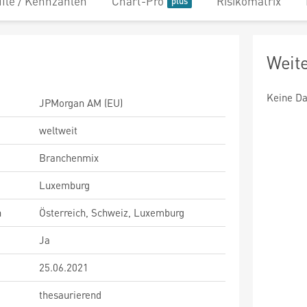
file / Kennzahlen
Chart-Pro
Risikomatrix
Weit
Keine Da
JPMorgan AM (EU)
weltweit
Branchenmix
Luxemburg
n
Österreich, Schweiz, Luxemburg
Ja
25.06.2021
thesaurierend