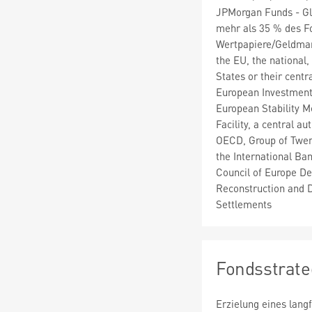
JPMorgan Funds - Gl
mehr als 35 % des F
Wertpapiere/Geldmar
the EU, the national
States or their cent
European Investment
European Stability M
Facility, a central a
OECD, Group of Twent
the International Ba
Council of Europe D
Reconstruction and D
Settlements
Fondsstrate
Erzielung eines lang