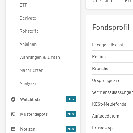
Übersicht
Pro
ETF
Derivate
Fondsprofil
Rohstoffe
Anleihen
Fondgesellschaft
Region
Währungen & Zinsen
Branche
Nachrichten
Ursprungsland
Analysen
Vertriebszulassunge
Watchlists
KESt-Meldefonds
Musterdepots
Auflagedatum
Ertragstyp
Notizen