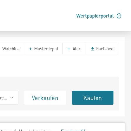
Wertpapierportal
Watchlist
Musterdepot
Alert
Factsheet
Verkaufen
Kaufen
erend