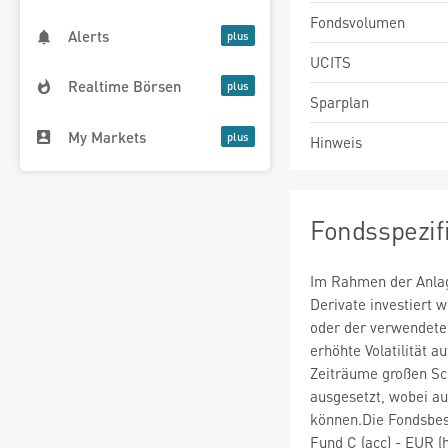
Fondsvolumen
Alerts
UCITS
Realtime Börsen
Sparplan
My Markets
Hinweis
Fondsspezif
Im Rahmen der Anlag
Derivate investiert
oder der verwendete
erhöhte Volatilität a
Zeiträume großen S
ausgesetzt, wobei au
können.Die Fondsbe
Fund C (acc) - EUR (