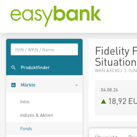
Fidelity
Situatio
Produktfinder
WKN A3CX0J | ISIN
Märkte
04.08.26
18,92 E
Intro
Indizes & Aktien
Fonds