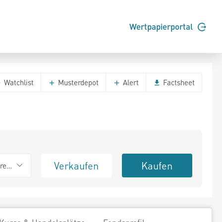
Wertpapierportal
Watchlist
Musterdepot
Alert
Factsheet
Verkaufen
Kaufen
erend