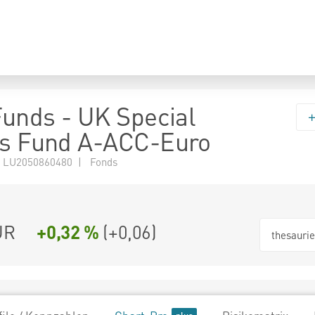
 Funds - UK Special
ns Fund A-ACC-Euro
 LU2050860480 | Fonds
UR
+0,32 %
(
+0,06
)
thesauri