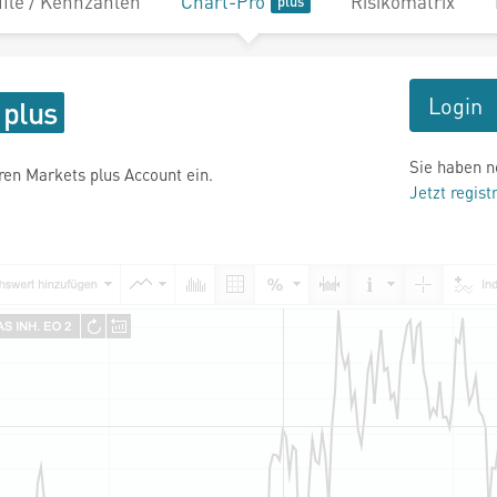
file / Kennzahlen
Chart-Pro
Risikomatrix
Login
Sie haben n
hren Markets plus Account ein.
Jetzt regist