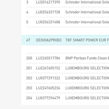
3
LU2016217395
4
LU0256331728
5
LU0256331488
67
DE000A2PR0B3
TBF SMART POWER EUR 
200
LU2265517784
201
LU2247605152
202
LU0377291322
203
LU2247605236
204
LU0377296479