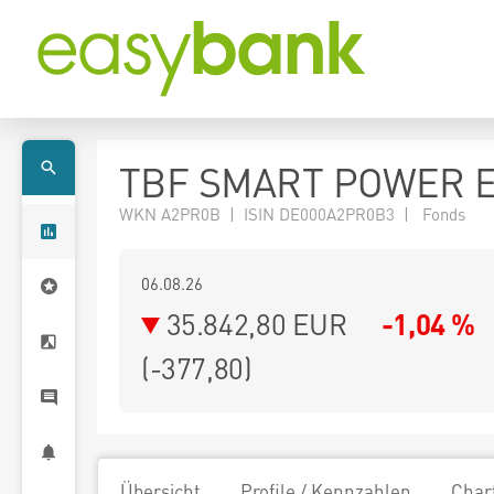
TBF SMART POWER 
WKN A2PR0B | ISIN DE000A2PR0B3 | Fonds
06.08.26
35.842,80 EUR
-1,04 %
(
-377,80
)
Übersicht
Profile / Kennzahlen
Char