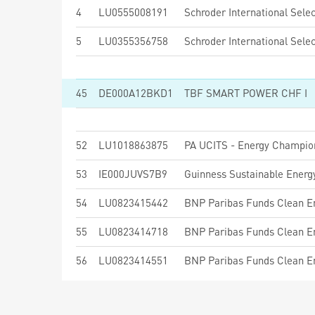
4
LU0555008191
5
LU0355356758
45
DE000A12BKD1
TBF SMART POWER CHF I
52
LU1018863875
PA UCITS - Energy Champion
53
IE000JUVS7B9
Guinness Sustainable Ener
54
LU0823415442
55
LU0823414718
56
LU0823414551