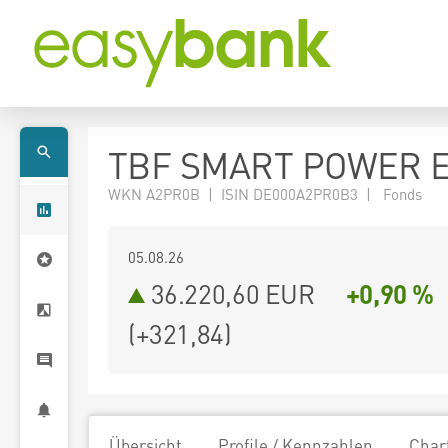
TBF SMART POWER 
WKN A2PR0B | ISIN DE000A2PR0B3 | Fonds
05.08.26
36.220,60 EUR
+0,90 %
(
+321,84
)
Übersicht
Profile / Kennzahlen
Char