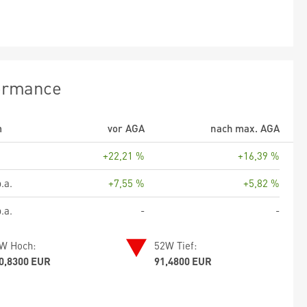
ormance
m
vor AGA
nach max. AGA
+22,21 %
+16,39 %
.a.
+7,55 %
+5,82 %
.a.
-
-
W Hoch:
52W Tief:
0,8300 EUR
91,4800 EUR