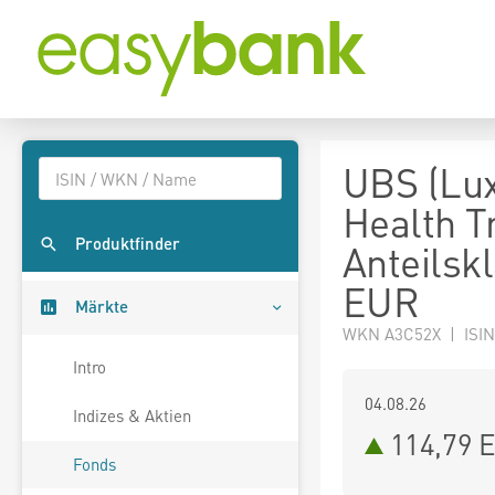
UBS (Lux
Health T
Produktfinder
Anteilsk
EUR
Märkte
WKN A3C52X | ISIN
Intro
04.08.26
Indizes & Aktien
114,79 
Fonds