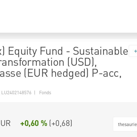
) Equity Fund - Sustainable
ransformation (USD),
lasse (EUR hedged) P-acc,
 LU2402148576 | Fonds
EUR
+0,60 %
(
+0,68
)
thesauri