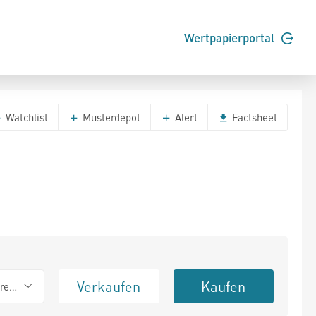
Wertpapierportal
Watchlist
Musterdepot
Alert
Factsheet
Verkaufen
Kaufen
erend