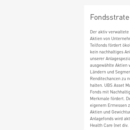
Fondsstrate
Der aktiv verwaltete
Aktien von Unterneh
Teilfonds fördert ök
kein nachhaltiges An
unserer Anlagespezia
ausgewählte Aktien 
Ländern und Segment
Renditechancen zu nu
halten. UBS Asset Ma
Fonds mit Nachhaltig
Merkmale fördert. De
eigenem Ermessen zu
Aktien und Gewichtu
Anlagefonds wird ak
Health Care (net div.