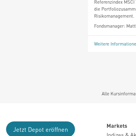
Referenzindex MSCI W
die Portfoliozusamm
Risikomanagement.
Fondsmanager: Matth
Weitere Information
Alle Kursinforma
Markets
Jetzt Depot eröffnen
Indizes & A