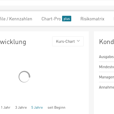
file / Kennzahlen
Chart-Pro
Risikomatrix
twicklung
Kond
Kurs-Chart
Ausgabe
Mindest
Managem
Annahme
1 Jahr
3 Jahre
5 Jahre
seit Beginn