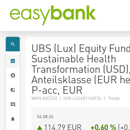
UBS (Lux) Equity Fund
Sustainable Health
Transformation (USD)
Anteilsklasse (EUR h
P-acc, EUR
WKN A3C52X | ISIN LU2402148576 | Fonds
04.08.26
114,79 EUR
+0,60 %
(
+0