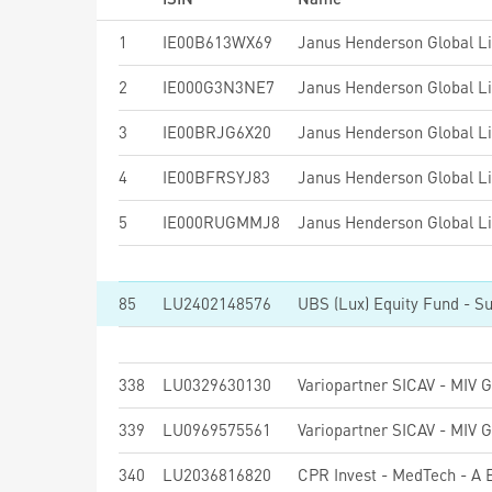
1
IE00B613WX69
Janus Henderson Global L
2
IE000G3N3NE7
Janus Henderson Global L
3
IE00BRJG6X20
Janus Henderson Global Li
4
IE00BFRSYJ83
Janus Henderson Global L
5
IE000RUGMMJ8
Janus Henderson Global L
85
LU2402148576
338
LU0329630130
Variopartner SICAV - MIV 
339
LU0969575561
Variopartner SICAV - MIV 
340
LU2036816820
CPR Invest - MedTech - A 