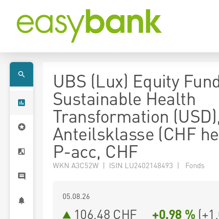
UBS (Lux) Equity Fund
Sustainable Health
Transformation (USD)
Anteilsklasse (CHF h
P-acc, CHF
WKN A3C52W | ISIN LU2402148493 | Fonds
05.08.26
106,48 CHF
+0,98 %
(
+1