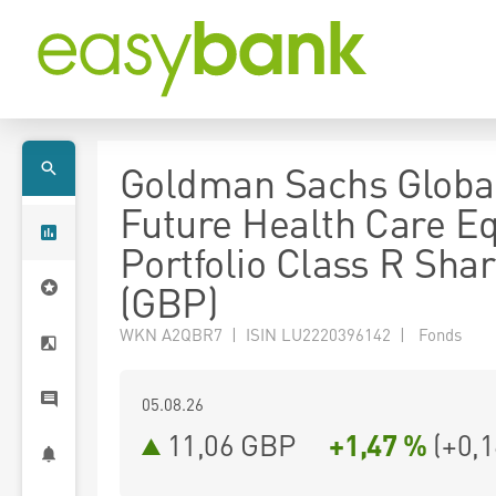
Goldman Sachs Globa
Future Health Care Eq
Portfolio Class R Sha
(GBP)
WKN A2QBR7 | ISIN LU2220396142 | Fonds
05.08.26
11,06 GBP
+1,47 %
(
+0,1