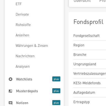
Übersicht
Pro
ETF
Derivate
Fondsprofil
Rohstoffe
Anleihen
Fondgesellschaft
Region
Währungen & Zinsen
Branche
Nachrichten
Ursprungsland
Analysen
Vertriebszulassunge
Watchlists
KESt-Meldefonds
Musterdepots
Auflagedatum
Ertragstyp
Notizen