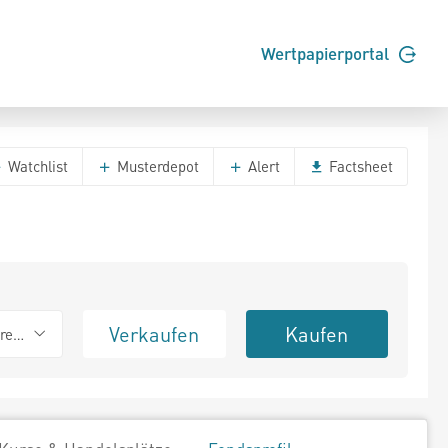
Wertpapierportal
Watchlist
Musterdepot
Alert
Factsheet
Verkaufen
Kaufen
erend