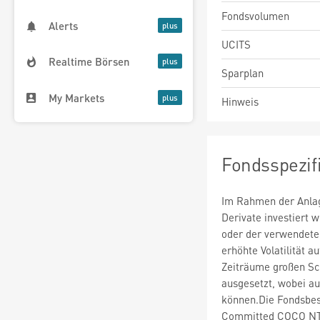
Fondsvolumen
Alerts
UCITS
Realtime Börsen
Sparplan
My Markets
Hinweis
Fondsspezif
Im Rahmen der Anlag
Derivate investiert
oder der verwendete
erhöhte Volatilität a
Zeiträume großen S
ausgesetzt, wobei au
können.Die Fondsbe
Committed COCO NT w