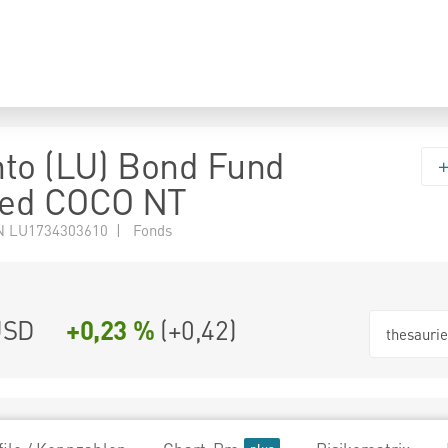
to (LU) Bond Fund
ed COCO NT
N LU1734303610 | Fonds
USD
+0,23 %
(
+0,42
)
thesauri