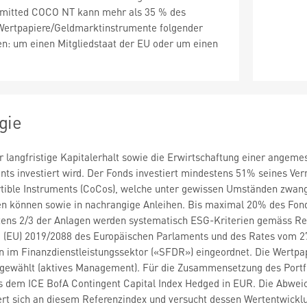
mitted COCO NT kann mehr als 35 % des
ertpapiere/Geldmarktinstrumente folgender
en: um einen Mitgliedstaat der EU oder um einen
gie
er langfristige Kapitalerhalt sowie die Erwirtschaftung einer ange
nts investiert wird. Der Fonds investiert mindestens 51% seines Ve
rtible Instruments (CoCos), welche unter gewissen Umständen zwang
n können sowie in nachrangige Anleihen. Bis maximal 20% des Fond
ens 2/3 der Anlagen werden systematisch ESG-Kriterien gemäss Res
ng (EU) 2019/2088 des Europäischen Parlaments und des Rates vom 
n im Finanzdienstleistungssektor («SFDR») eingeordnet. Die Wertpa
gewählt (aktives Management). Für die Zusammensetzung des Portfol
 dem ICE BofA Contingent Capital Index Hedged in EUR. Die Abweic
iert sich an diesem Referenzindex und versucht dessen Wertentwicklu