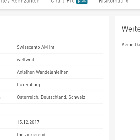
file / Kennzahlen
Chart-Pro
Risikomatrix
Weit
Keine Da
Swisscanto AM Int.
weltweit
Anleihen Wandelanleihen
Luxemburg
n
Österreich, Deutschland, Schweiz
-
15.12.2017
thesaurierend