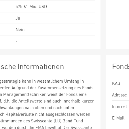
575,61 Mio. USD
Ja
Nein
-
ische Informationen
Fond
estrategie kann in wesentlichem Umfang in
KAG
 werden.Aufgrund der Zusammensetzung des Fonds
n Managementtechniken weist der Fonds eine
Adresse
uf, d.h. die Anteilswerte sind auch innerhalb kurzer
Internet
chwankungen nach oben und nach unten
ch Kapitalverluste nicht ausgeschlossen werden
E-Mail
stimmungen des Swisscanto (LU) Bond Fund
urden durch die FMA bewilligt.Der Swisscanto