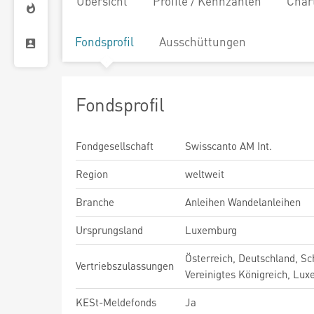
Übersicht
Profile / Kennzahlen
Char
Fondsprofil
Ausschüttungen
Fondsprofil
Fondgesellschaft
Swisscanto AM Int.
Region
weltweit
Branche
Anleihen Wandelanleihen
Ursprungsland
Luxemburg
Österreich, Deutschland, Sc
Vertriebszulassungen
Vereinigtes Königreich, Lu
KESt-Meldefonds
Ja